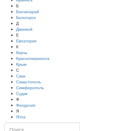
Б
Бахчисарай
Белогорск
Д
Джанкой
Е
Евпатория
К
Керчь
Красноперекопск
Крым
С
Саки
Севастополь
Симферополь
Судак
Ф
Феодосия
Я
Ялта