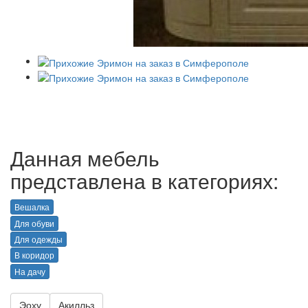
Данная мебель
представлена в категориях:
Вешалка
Для обуви
Для одежды
В коридор
На дачу
Эоху
Акилльз