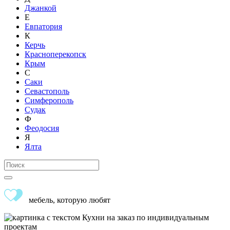
Джанкой
Е
Евпатория
К
Керчь
Красноперекопск
Крым
С
Саки
Севастополь
Симферополь
Судак
Ф
Феодосия
Я
Ялта
мебель, которую любят