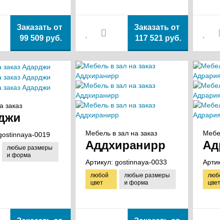
Заказать от
Заказать от
99 509 руб.
117 521 руб.
а заказ
джи
Мебель в зал на заказ
Мебе
gostinnaya-0019
Аддхиранирр
Ад
любые размеры
и форма
Артикул:
gostinnaya-0033
Арти
любой
любые размеры
люб
цвет
и форма
цве