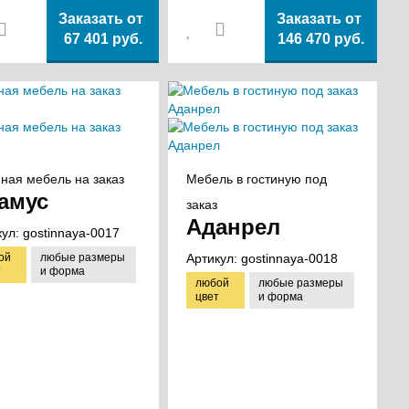
Заказать от
Заказать от
67 401 руб.
146 470 руб.
иная мебель на заказ
Мебель в гостиную под
амус
заказ
Аданрел
кул:
gostinnaya-0017
ой
любые размеры
Артикул:
gostinnaya-0018
т
и форма
любой
любые размеры
цвет
и форма