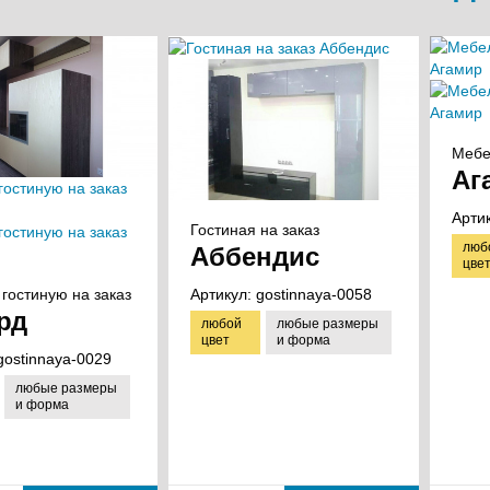
Мебе
Аг
Арти
Гостиная на заказ
люб
Аббендис
цве
гостиную на заказ
Артикул:
gostinnaya-0058
рд
любой
любые размеры
цвет
и форма
gostinnaya-0029
любые размеры
и форма