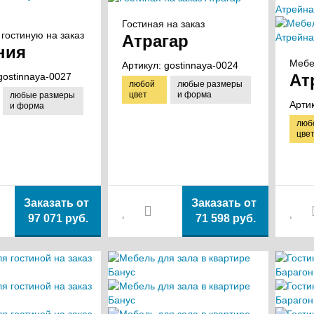
Гостиная на заказ
гостиную на заказ
Атрагар
ния
Мебе
Артикул:
gostinnaya-0024
gostinnaya-0027
Ат
любой
любые размеры
цвет
и форма
любые размеры
Арти
и форма
люб
цве
Заказать от
Заказать от
97 071 руб.
71 598 руб.