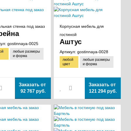
льная стенка под заказ
Корпусная мебель для
рейна
гостиной
Аштус
кул:
gostinnaya-0025
ой
любые размеры
Артикул:
gostinnaya-0028
т
и форма
любой
любые размеры
цвет
и форма
Заказать от
Заказать от
92 767 руб.
121 294 руб.