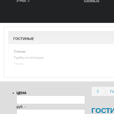
crimea.ru
улица, 2
ГОСТИНЫЕ
Стенки
Тумбы в гостиную
Горки
Угловые гостиные
Го
ЦЕНА
руб. -
ГОСТ