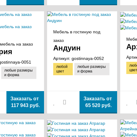
Мебель в гостиную под
Мебе
заказ
мебель на заказ
Ар
Андуин
рия
Арти
Артикул:
gostinnaya-0052
gostinnaya-0051
люб
любой
любые размеры
цве
любые размеры
цвет
и форма
и форма
Заказать от
Заказать от
117 943 руб.
65 520 руб.