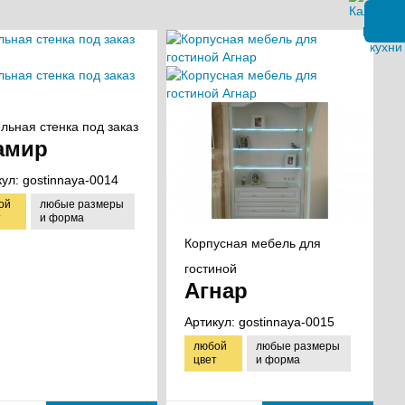
льная стенка под заказ
амир
кул:
gostinnaya-0014
ой
любые размеры
т
и форма
Корпусная мебель для
гостиной
Агнар
Артикул:
gostinnaya-0015
любой
любые размеры
цвет
и форма