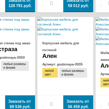
Заказать от
Заказать от
128 791 руб.
59 012 руб.
я стенка под заказ
Корпусная мебель для
страза
гостиной
Мебе
Ален
gostinnaya-0050
заказ
любые размеры
Артикул:
gostinnaya-0005
Ал
и форма
любой
любые размеры
Арти
цвет
и форма
люб
цве
Заказать от
Заказать от
69 536 руб.
56 459 руб.