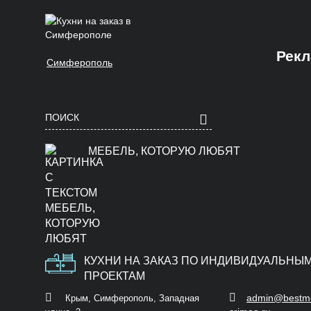
Рекл
Симферополь
Бахчисарай
Красноперекопск
Севастополь
Феодосия
А
Е
Белогорск
Крым
Симферополь
Я
Алушта
Евпатория
МЕБЕЛЬ, КОТОРУЮ ЛЮБЯТ
Судак
Д
С
Армянск
Ялта
К
Ф
Джанкой
Саки
Б
Керчь
КУХНИ НА ЗАКАЗ ПО ИНДИВИДУАЛЬНЫ
ПРОЕКТАМ
admin@bestm
Крым, Симферополь, Западная