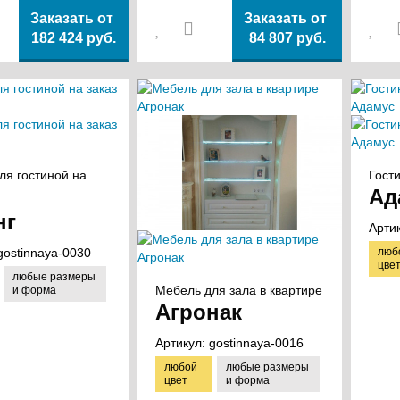
Заказать от
Заказать от
182 424 руб.
84 807 руб.
ля гостиной на
Гост
Ад
нг
Арти
gostinnaya-0030
люб
цве
любые размеры
Мебель для зала в квартире
и форма
Агронак
Артикул:
gostinnaya-0016
любой
любые размеры
цвет
и форма