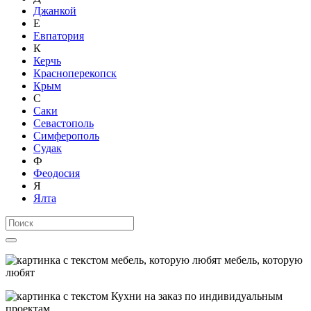
Джанкой
Е
Евпатория
К
Керчь
Красноперекопск
Крым
С
Саки
Севастополь
Симферополь
Судак
Ф
Феодосия
Я
Ялта
мебель, которую
любят