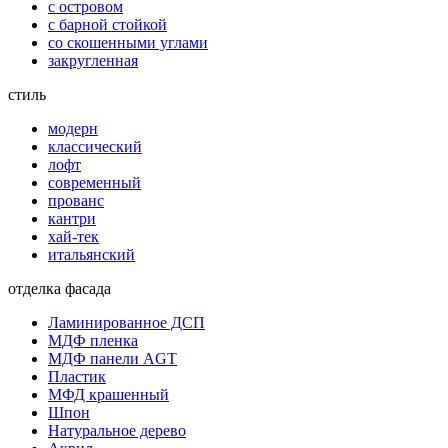
с островом
с барной стойкой
со скошенными углами
закругленная
стиль
модерн
классический
лофт
современный
прованс
кантри
хай-тек
итальянский
отделка фасада
Ламинированное ДСП
МДФ пленка
МДФ панели AGT
Пластик
МФД крашенный
Шпон
Натуральное дерево