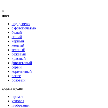
×
цвет
под дерево
с фотопечатью
белый
синий
черный
желтый
зеленый
бежевый
красный
фиолетовый
серый
коричневый
венге
розовый
форма кухни
прямая
угловая
п-образная