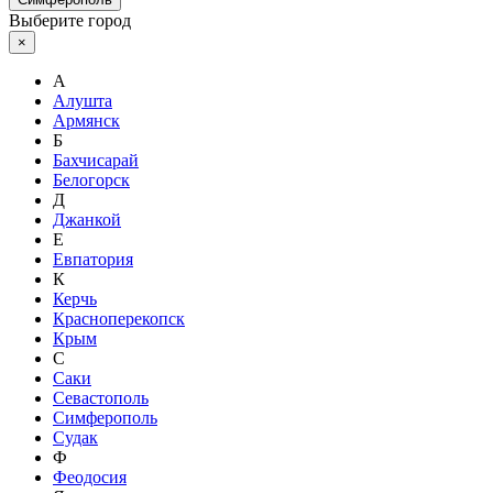
Выберите город
×
А
Алушта
Армянск
Б
Бахчисарай
Белогорск
Д
Джанкой
Е
Евпатория
К
Керчь
Красноперекопск
Крым
С
Саки
Севастополь
Симферополь
Судак
Ф
Феодосия