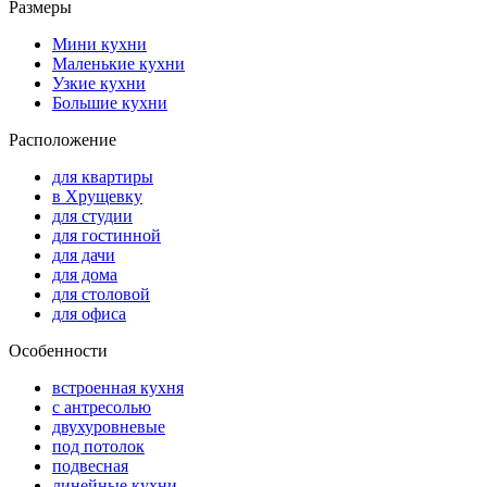
Размеры
Мини кухни
Маленькие кухни
Узкие кухни
Большие кухни
Расположение
для квартиры
в Хрущевку
для студии
для гостинной
для дачи
для дома
для столовой
для офиса
Особенности
встроенная кухня
с антресолью
двухуровневые
под потолок
подвесная
линейные кухни