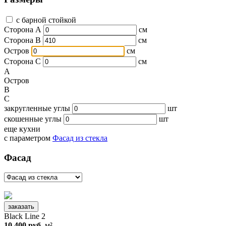
с барной стойкой
Сторона А
см
Сторона B
см
Остров
см
Сторона C
см
A
Остров
B
C
закругленные углы
шт
скошенные углы
шт
еще кухни
с параметром
Фасад из стекла
Фасад
заказать
Black Line 2
10 400 руб.
м²