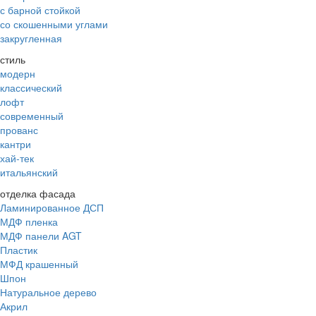
с барной стойкой
со скошенными углами
закругленная
стиль
модерн
классический
лофт
современный
прованс
кантри
хай-тек
итальянский
отделка фасада
Ламинированное ДСП
МДФ пленка
МДФ панели AGT
Пластик
МФД крашенный
Шпон
Натуральное дерево
Акрил