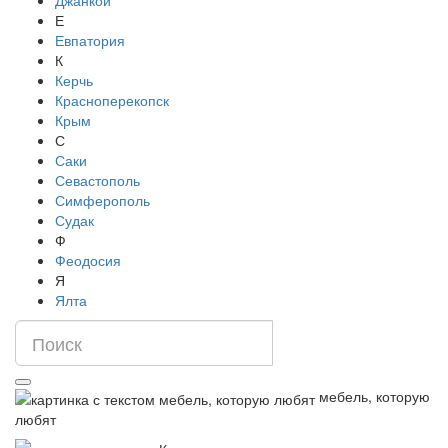
Джанкой
Е
Евпатория
К
Керчь
Красноперекопск
Крым
С
Саки
Севастополь
Симферополь
Судак
Ф
Феодосия
Я
Ялта
мебель, которую
любят