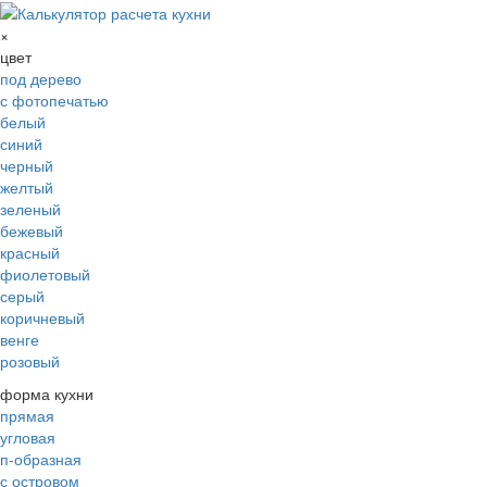
×
цвет
под дерево
с фотопечатью
белый
синий
черный
желтый
зеленый
бежевый
красный
фиолетовый
серый
коричневый
венге
розовый
форма кухни
прямая
угловая
п-образная
с островом