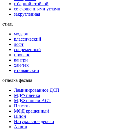
с барной стойкой
со скошенными углами
закругленная
стиль
модерн
классический
лофт
современный
прованс
кантри
хай-тек
итальянский
отделка фасада
Ламинированное ДСП
МДФ пленка
МДФ панели AGT
Пластик
МФД крашенный
Шпон
Натуральное дерево
Акрил