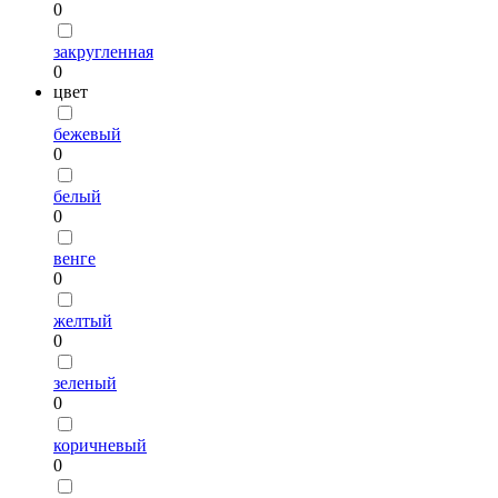
0
закругленная
0
цвет
бежевый
0
белый
0
венге
0
желтый
0
зеленый
0
коричневый
0