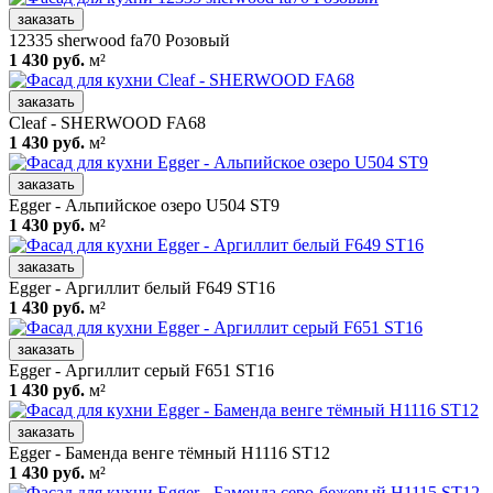
заказать
12335 sherwood fa70 Розовый
1 430 руб.
м²
заказать
Cleaf - SHERWOOD FA68
1 430 руб.
м²
заказать
Egger - Альпийское озеро U504 ST9
1 430 руб.
м²
заказать
Egger - Аргиллит белый F649 ST16
1 430 руб.
м²
заказать
Egger - Аргиллит серый F651 ST16
1 430 руб.
м²
заказать
Egger - Баменда венге тёмный H1116 ST12
1 430 руб.
м²