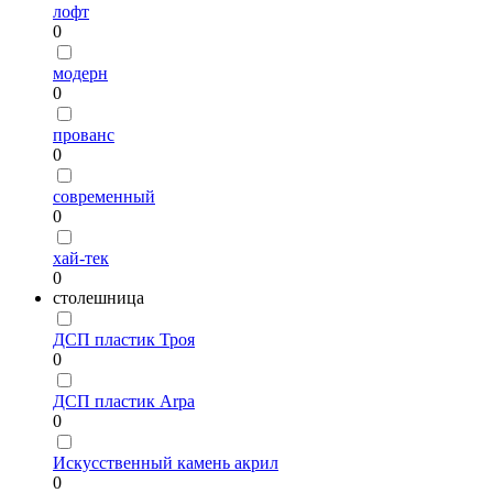
лофт
0
модерн
0
прованс
0
современный
0
хай-тек
0
столешница
ДСП пластик Троя
0
ДСП пластик Arpa
0
Искусственный камень акрил
0