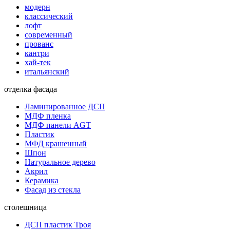
модерн
классический
лофт
современный
прованс
кантри
хай-тек
итальянский
отделка фасада
Ламинированное ДСП
МДФ пленка
МДФ панели AGT
Пластик
МФД крашенный
Шпон
Натуральное дерево
Акрил
Керамика
Фасад из стекла
столешница
ДСП пластик Троя