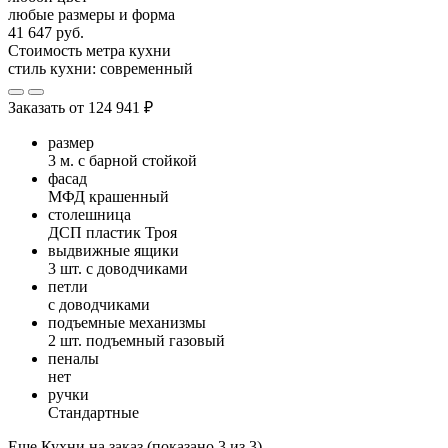
любые размеры и форма
41 647 руб.
Стоимость метра кухни
стиль кухни:
современный
Заказать от
124 941 ₽
размер
3 м. с барной стойкой
фасад
МФД крашенный
столешница
ДСП пластик Троя
выдвижные ящики
3 шт. с доводчиками
петли
с доводчиками
подъемные механизмы
2 шт. подъемный газовый
пеналы
нет
ручки
Стандартные
Еще Кухни на заказ (показано 3 из 3)