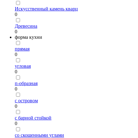
Искусственный камень кварц
0
Древесина
0
форма кухни
прямая
0
угловая
0
п-образная
0
с островом
0
с барной стойкой
0
со скошенными углами