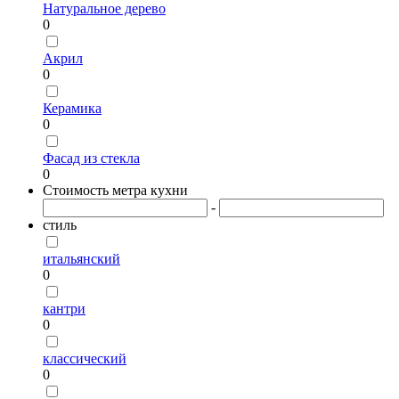
Натуральное дерево
0
Акрил
0
Керамика
0
Фасад из стекла
0
Стоимость метра кухни
-
стиль
итальянский
0
кантри
0
классический
0