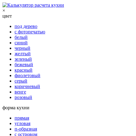
×
цвет
под дерево
с фотопечатью
белый
синий
черный
желтый
зеленый
бежевый
красный
фиолетовый
серый
коричневый
венге
розовый
форма кухни
прямая
угловая
п-образная
с островом