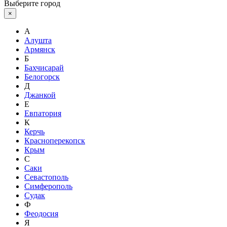
Выберите город
×
А
Алушта
Армянск
Б
Бахчисарай
Белогорск
Д
Джанкой
Е
Евпатория
К
Керчь
Красноперекопск
Крым
С
Саки
Севастополь
Симферополь
Судак
Ф
Феодосия
Я