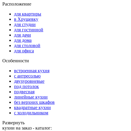
Расположение
для квартиры
в Хрущевку
для студии
для гостинной
для дачи
для дома
для столовой
для офиса
Особенности
встроенная кухня
с антресолью
двухуровневые
под потолок
подвесная
линейные кухни
без верхних шкафов
квадратные кухни
с холодильником
Развернуть
кухни на заказ - каталог: