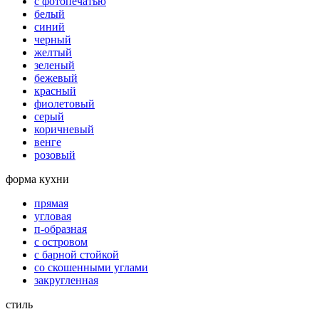
с фотопечатью
белый
синий
черный
желтый
зеленый
бежевый
красный
фиолетовый
серый
коричневый
венге
розовый
форма кухни
прямая
угловая
п-образная
с островом
с барной стойкой
со скошенными углами
закругленная
стиль