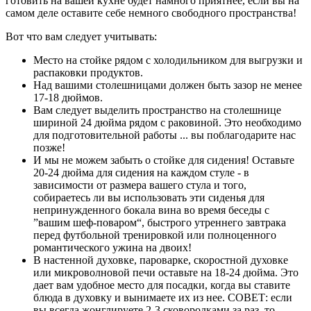
готовить на вашей кухне будет намного приятнее, если вы на
самом деле оставите себе немного свободного пространства!
Вот что вам следует учитывать:
Место на стойке рядом с холодильником для выгрузки и
распаковки продуктов.
Над вашими столешницами должен быть зазор не менее
17-18 дюймов.
Вам следует выделить пространство на столешнице
шириной 24 дюйма рядом с раковиной. Это необходимо
для подготовительной работы ... вы поблагодарите нас
позже!
И мы не можем забыть о стойке для сидения! Оставьте
20-24 дюйма для сидения на каждом стуле - в
зависимости от размера вашего стула и того,
собираетесь ли вы использовать эти сиденья для
непринужденного бокала вина во время беседы с
”вашим шеф-поваром“, быстрого утреннего завтрака
перед футбольной тренировкой или полноценного
романтического ужина на двоих!
В настенной духовке, пароварке, скоростной духовке
или микроволновой печи оставьте на 18-24 дюйма. Это
дает вам удобное место для посадки, когда вы ставите
блюда в духовку и вынимаете их из нее. СОВЕТ: если
вы всегда жонглируете 2-3 сковородками за раз, то