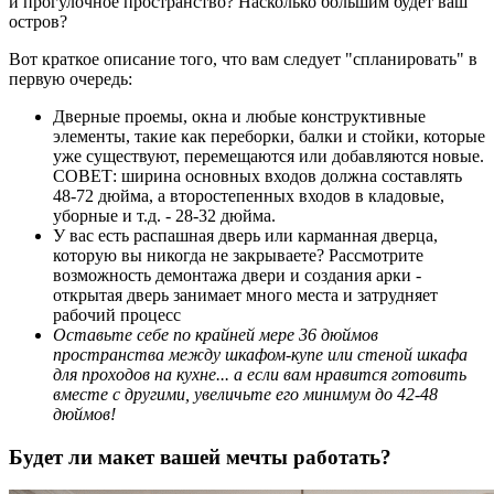
и прогулочное пространство? Насколько большим будет ваш
остров?
Вот краткое описание того, что вам следует "спланировать" в
первую очередь:
Дверные проемы, окна и любые конструктивные
элементы, такие как переборки, балки и стойки, которые
уже существуют, перемещаются или добавляются новые.
СОВЕТ: ширина основных входов должна составлять
48-72 дюйма, а второстепенных входов в кладовые,
уборные и т.д. - 28-32 дюйма.
У вас есть распашная дверь или карманная дверца,
которую вы никогда не закрываете? Рассмотрите
возможность демонтажа двери и создания арки -
открытая дверь занимает много места и затрудняет
рабочий процесс
Оставьте себе по крайней мере 36 дюймов
пространства между шкафом-купе или стеной шкафа
для проходов на кухне... а если вам нравится готовить
вместе с другими, увеличьте его минимум до 42-48
дюймов!
Будет ли макет вашей мечты работать?