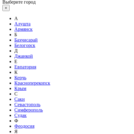
Выберите город
×
А
Алушта
Армянск
Б
Бахчисарай
Белогорск
Д
Джанкой
Е
Евпатория
К
Керчь
Красноперекопск
Крым
С
Саки
Севастополь
Симферополь
Судак
Ф
Феодосия
Я