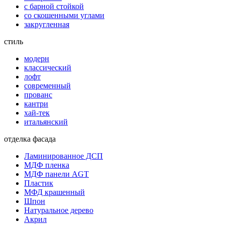
с барной стойкой
со скошенными углами
закругленная
стиль
модерн
классический
лофт
современный
прованс
кантри
хай-тек
итальянский
отделка фасада
Ламинированное ДСП
МДФ пленка
МДФ панели AGT
Пластик
МФД крашенный
Шпон
Натуральное дерево
Акрил