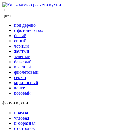
×
цвет
под дерево
с фотопечатью
белый
синий
черный
желтый
зеленый
бежевый
красный
фиолетовый
серый
коричневый
венге
розовый
форма кухни
прямая
угловая
п-образная
с островом