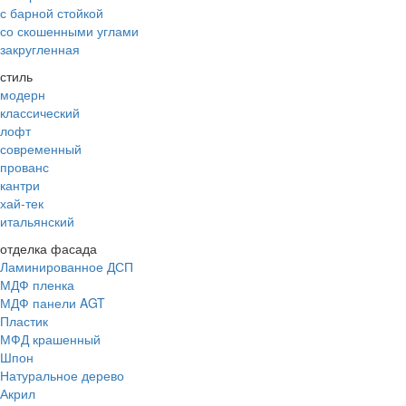
с барной стойкой
со скошенными углами
закругленная
стиль
модерн
классический
лофт
современный
прованс
кантри
хай-тек
итальянский
отделка фасада
Ламинированное ДСП
МДФ пленка
МДФ панели AGT
Пластик
МФД крашенный
Шпон
Натуральное дерево
Акрил