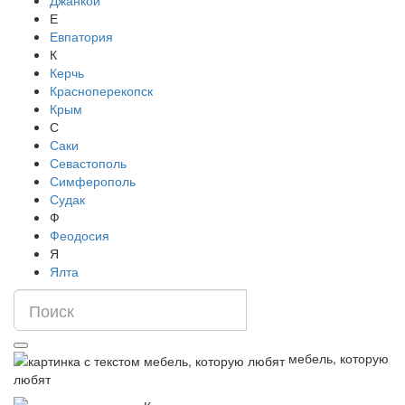
Джанкой
Е
Евпатория
К
Керчь
Красноперекопск
Крым
С
Саки
Севастополь
Симферополь
Судак
Ф
Феодосия
Я
Ялта
мебель, которую
любят