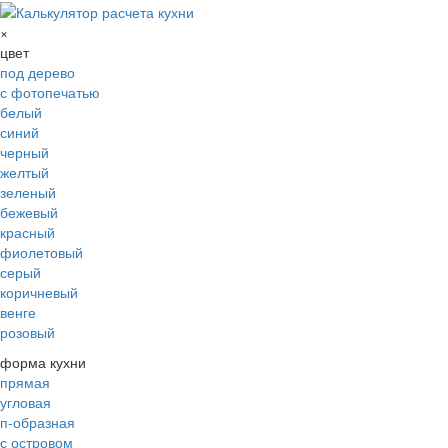
×
цвет
под дерево
с фотопечатью
белый
синий
черный
желтый
зеленый
бежевый
красный
фиолетовый
серый
коричневый
венге
розовый
форма кухни
прямая
угловая
п-образная
с островом