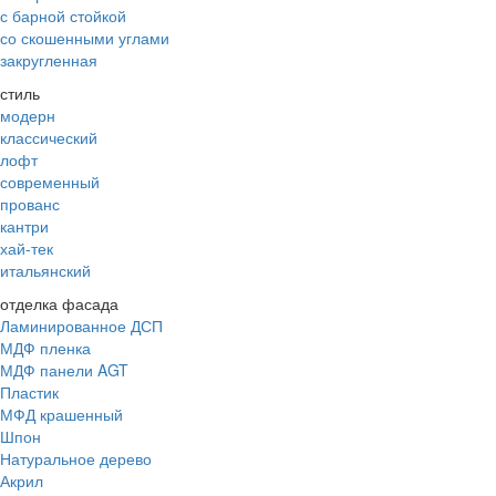
с барной стойкой
со скошенными углами
закругленная
стиль
модерн
классический
лофт
современный
прованс
кантри
хай-тек
итальянский
отделка фасада
Ламинированное ДСП
МДФ пленка
МДФ панели AGT
Пластик
МФД крашенный
Шпон
Натуральное дерево
Акрил