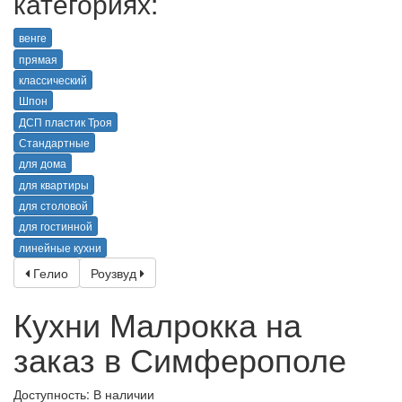
категориях:
венге
прямая
классический
Шпон
ДСП пластик Троя
Стандартные
для дома
для квартиры
для столовой
для гостинной
линейные кухни
Гелио
Роузвуд
Кухни Малрокка на
заказ в Симферополе
Доступность: В наличии