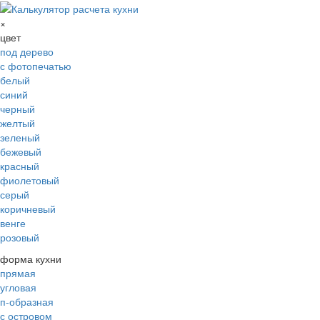
×
цвет
под дерево
с фотопечатью
белый
синий
черный
желтый
зеленый
бежевый
красный
фиолетовый
серый
коричневый
венге
розовый
форма кухни
прямая
угловая
п-образная
с островом