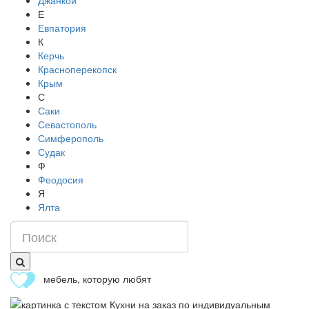
Джанкой
Е
Евпатория
К
Керчь
Красноперекопск
Крым
С
Саки
Севастополь
Симферополь
Судак
Ф
Феодосия
Я
Ялта
мебель, которую любят