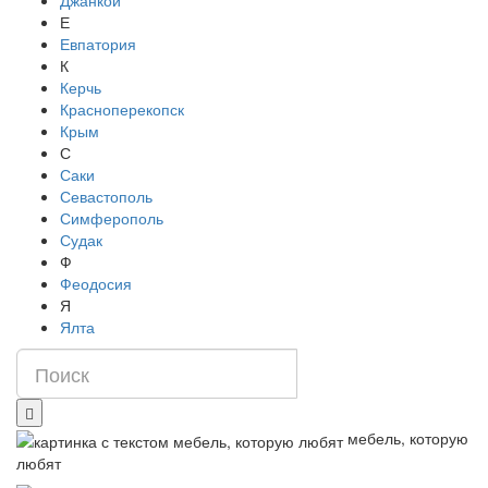
Джанкой
Е
Евпатория
К
Керчь
Красноперекопск
Крым
С
Саки
Севастополь
Симферополь
Судак
Ф
Феодосия
Я
Ялта
мебель, которую
любят