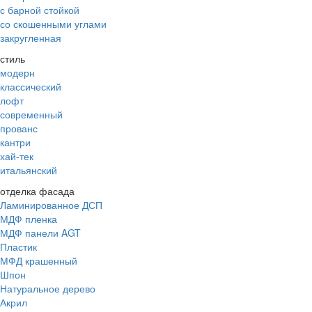
с барной стойкой
со скошенными углами
закругленная
стиль
модерн
классический
лофт
современный
прованс
кантри
хай-тек
итальянский
отделка фасада
Ламинированное ДСП
МДФ пленка
МДФ панели AGT
Пластик
МФД крашенный
Шпон
Натуральное дерево
Акрил