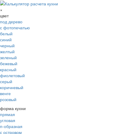
×
цвет
под дерево
с фотопечатью
белый
синий
черный
желтый
зеленый
бежевый
красный
фиолетовый
серый
коричневый
венге
розовый
форма кухни
прямая
угловая
п-образная
с островом