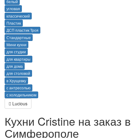
белый
угловая
классический
Пластик
ДСП пластик Троя
Стандартные
Мини кухни
для студии
для квартиры
для дома
для столовой
в Хрущевку
с антресолью
с холодильником
Lucious
Кухни Cristine на заказ в
Симферополе