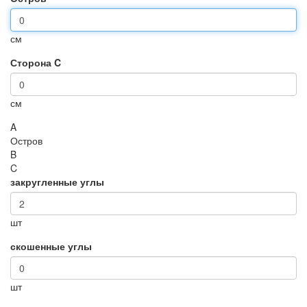
см
Сторона C
см
A
Остров
B
C
закругленные углы
шт
скошенные углы
шт