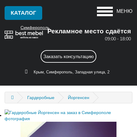
МЕНЮ
КАТАЛОГ
Симферополь
Рекламное место сдаётся
09:00 - 18:00
Красноперекопск
А
Заказать консультацию
Крым
Алушта
С
Крым, Симферополь, Западная улица, 2
Армянск
Саки
Б
Севастополь
Гардеробные
Йоргенсен
Бахчисарай
Симферополь
Белогорск
Судак
Д
Ф
Джанкой