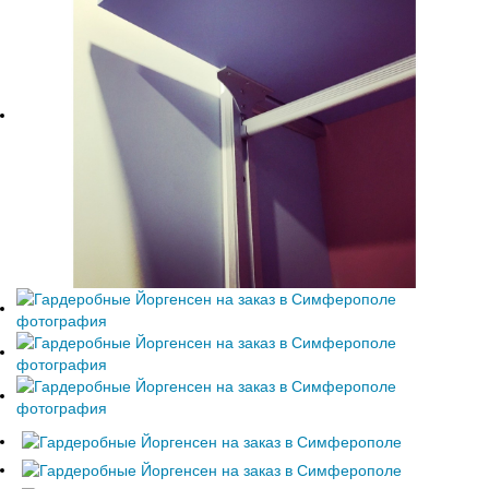
Феодосия
Е
Я
Евпатория
Ялта
К
Керчь