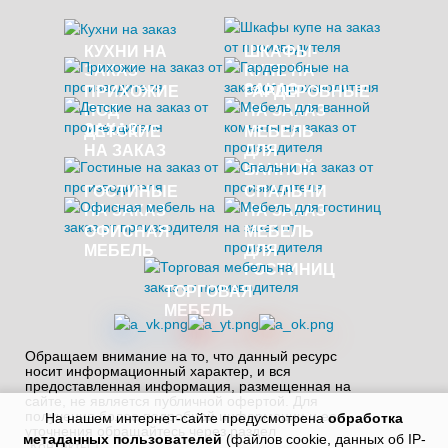
КУХНИ НА
ШКАФЫ-
ЗАКАЗ
КУПЕ НА
ЗАКАЗ
ПРИХОЖИЕ
ГАРДЕРОБНЫЕ
ПОД
НА ЗАКАЗ
ЗАКАЗ
ДЕТСКИЕ
МЕБЕЛЬ
НА ЗАКАЗ
ДЛЯ
ВАННОЙ
ГОСТИНЫЕ
СПАЛЬНИ
НА ЗАКАЗ
НА ЗАКАЗ
ОФИСНАЯ
МЕБЕЛЬ
МЕБЕЛЬ
ДЛЯ
ГОСТИНИЦ
ТОРГОВАЯ
МЕБЕЛЬ
Обращаем внимание на то, что данный ресурс
носит информационный характер, и вся
предоставленная информация, размещенная на
сайте, не является публичной офертой. Для
получения более подробной информации и ее
На нашем интернет-сайте предусмотрена
обработка
уточнения обращайтесь через раздел
метаданных пользователей
(файлов cookie, данных об IP-
"Контакты"!