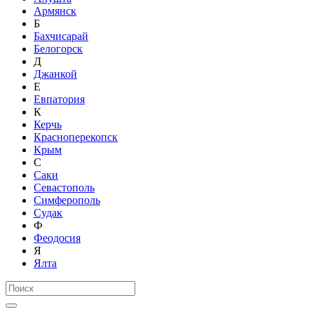
Армянск
Б
Бахчисарай
Белогорск
Д
Джанкой
Е
Евпатория
К
Керчь
Красноперекопск
Крым
С
Саки
Севастополь
Симферополь
Судак
Ф
Феодосия
Я
Ялта