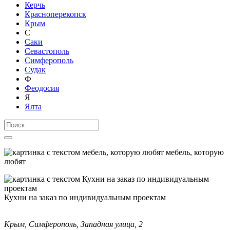
Керчь
Красноперекопск
Крым
С
Саки
Севастополь
Симферополь
Судак
Ф
Феодосия
Я
Ялта
мебель, которую
любят
Кухни на заказ по индивидуальным проектам
Крым, Симферополь, Западная улица, 2