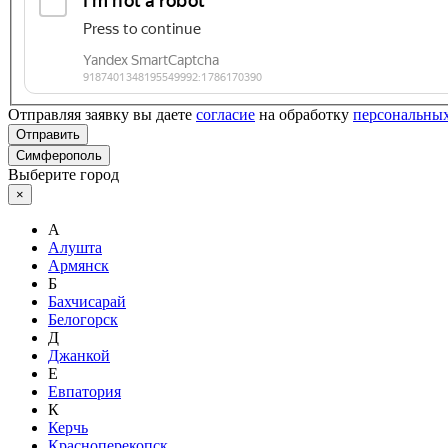
Отправляя заявку вы даете
согласие
на обработку
персональны
Отправить
Симферополь
Выберите город
×
А
Алушта
Армянск
Б
Бахчисарай
Белогорск
Д
Джанкой
Е
Евпатория
К
Керчь
Красноперекопск