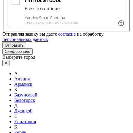
Отправляя заявку вы даете
согласие
на обработку
персональных данных
Отправить
Симферополь
Выберите город
×
А
Алушта
Армянск
Б
Бахчисарай
Белогорск
Д
Джанкой
Е
Евпатория
К
Керчь