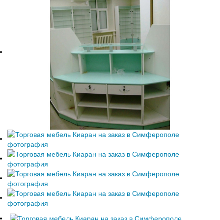
Феодосия
Е
Я
Евпатория
Ялта
К
Керчь