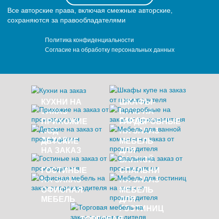
Все авторские права, включая смежные авторские,
сохраняются за правообладателями
Политика конфиденциальности
Согласие на обработку персональных данных
КУХНИ НА
ШКАФЫ-
ЗАКАЗ
КУПЕ НА
ЗАКАЗ
ПРИХОЖИЕ
ГАРДЕРОБНЫЕ
ПОД
НА ЗАКАЗ
ЗАКАЗ
ДЕТСКИЕ
МЕБЕЛЬ
НА ЗАКАЗ
ДЛЯ
ВАННОЙ
ГОСТИНЫЕ
СПАЛЬНИ
НА ЗАКАЗ
НА ЗАКАЗ
ОФИСНАЯ
МЕБЕЛЬ
МЕБЕЛЬ
ДЛЯ
ГОСТИНИЦ