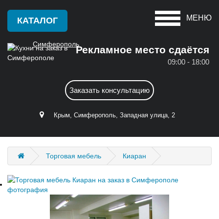
МЕНЮ
КАТАЛОГ
Симферополь
Рекламное место сдаётся
09:00 - 18:00
Красноперекопск
А
Заказать консультацию
Крым
Алушта
С
Крым, Симферополь, Западная улица, 2
Армянск
Саки
Б
Севастополь
Торговая мебель
Киаран
Бахчисарай
Симферополь
Белогорск
Судак
Д
Ф
Джанкой