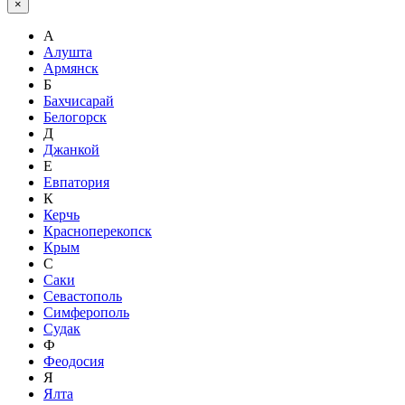
×
А
Алушта
Армянск
Б
Бахчисарай
Белогорск
Д
Джанкой
Е
Евпатория
К
Керчь
Красноперекопск
Крым
С
Саки
Севастополь
Симферополь
Судак
Ф
Феодосия
Я
Ялта