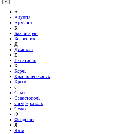
×
А
Алушта
Армянск
Б
Бахчисарай
Белогорск
Д
Джанкой
Е
Евпатория
К
Керчь
Красноперекопск
Крым
С
Саки
Севастополь
Симферополь
Судак
Ф
Феодосия
Я
Ялта