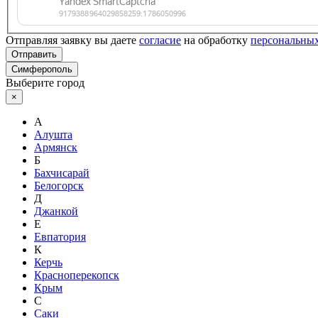
Отправляя заявку вы даете
согласие
на обработку
персональны
Отправить
Симферополь
Выберите город
×
А
Алушта
Армянск
Б
Бахчисарай
Белогорск
Д
Джанкой
Е
Евпатория
К
Керчь
Красноперекопск
Крым
С
Саки