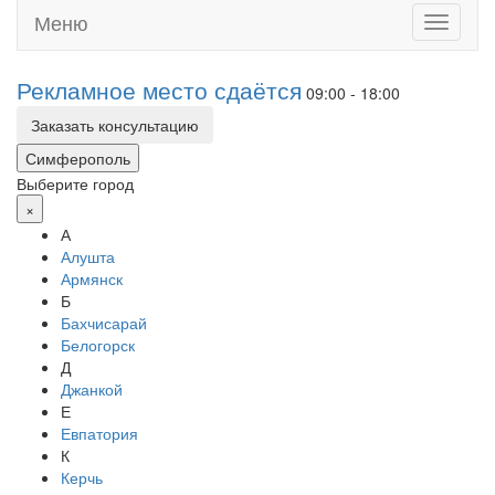
Меню
Toggle
navigati
Рекламное место сдаётся
09:00 - 18:00
Заказать консультацию
Симферополь
Выберите город
×
А
Алушта
Армянск
Б
Бахчисарай
Белогорск
Д
Джанкой
Е
Евпатория
К
Керчь