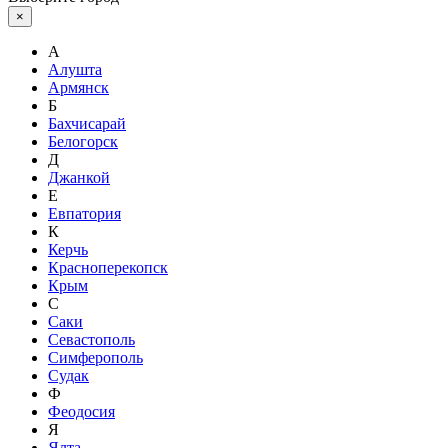
×
А
Алушта
Армянск
Б
Бахчисарай
Белогорск
Д
Джанкой
Е
Евпатория
К
Керчь
Красноперекопск
Крым
С
Саки
Севастополь
Симферополь
Судак
Ф
Феодосия
Я
Ялта