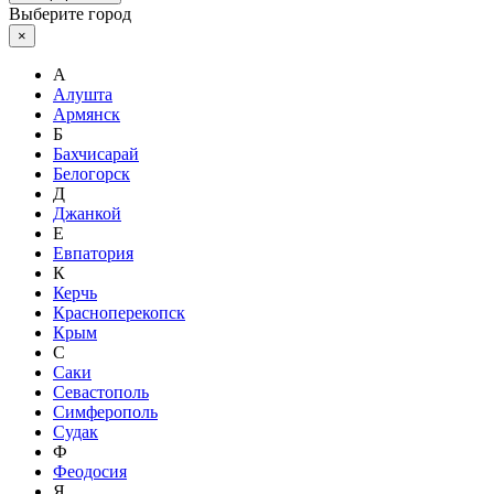
Выберите город
×
А
Алушта
Армянск
Б
Бахчисарай
Белогорск
Д
Джанкой
Е
Евпатория
К
Керчь
Красноперекопск
Крым
С
Саки
Севастополь
Симферополь
Судак
Ф
Феодосия
Я