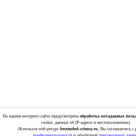
На нашем интернет-сайте предусмотрена
обработка метаданных поль
cookie, данных об IP-адресе и местоположении).
Используя web-ресурс
bestmebel-crimea.ru
, Вы соглашаетесь с
конфиденциальности
и обработкой
персональных данн