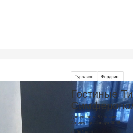
Туралион
Фордринг
Гостиные Ти
Симферопо
Доступность: В наличии
Артикул:
gostinnaya-0098
любой цвет