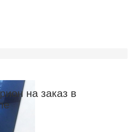
рион на заказ в
ле